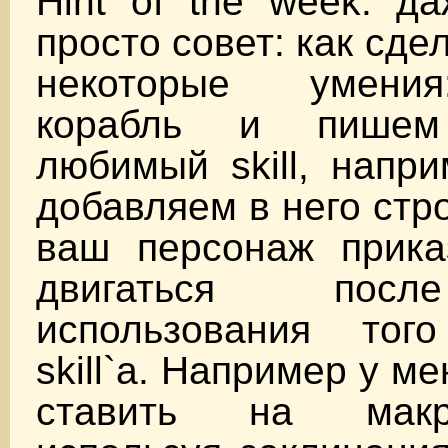
Hint of the week: д
просто совет: как сде
некоторые умени
корабль и пише
любимый skill, напр
добавляем в него стро
ваш персонаж прика
двигаться посл
использования тог
skill`a. Например у м
ставить на макр