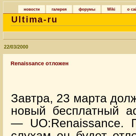
новости
галерея
форумы
Wiki
о са
Ultima-ru
22/03/2000
Renaissance отложен
Завтра, 23 марта дол
новый бесплатный a
— UO:Renaissance. 
слухам он будет отл