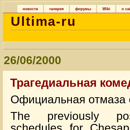
новости
галерея
форумы
Wiki
о са
Ultima-ru
26/06/2000
Трагедиальная коме
Официальная отмаза 
The previously po
schedules for Chesape