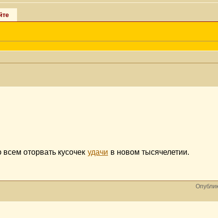
йте
 всем оторвать кусочек
удачи
в новом тысячелетии.
Опублик