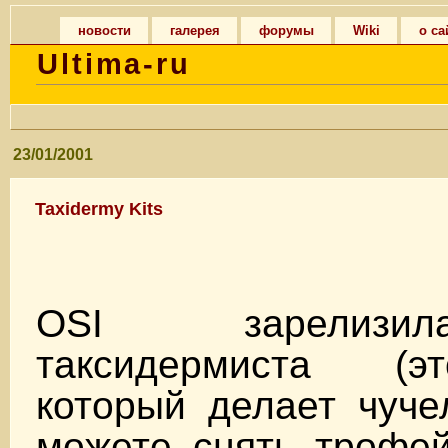
новости
галерея
форумы
Wiki
о са
Ultima-ru
23/01/2001
Taxidermy Kits
OSI зарелизи
таксидермиста (э
который делает чуче
можете снять трофей