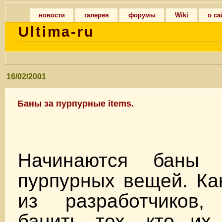
новости
галерея
форумы
Wiki
о са
Ultima-ru
16/02/2001
Баны за пурпурные items.
Начинаются баны
пурпурных вещей. Ка
из разработчиков,
банить тех, кто их