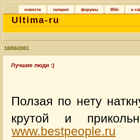
новости
галерея
форумы
Wiki
о са
Ultima-ru
18/06/2001
Лучшие люди :)
Ползая по нету наткн
крутой и прикол
www.bestpeople.ru
По