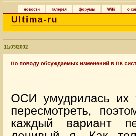
новости
галерея
форумы
Wiki
о са
Ultima-ru
11/03/2002
По поводу обсуждаемых изменений в ПК сист
ОСИ умудрилась их 
пересмотреть, поэто
каждый вариант п
ленивый я. Как тол