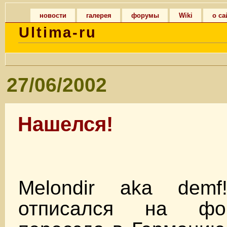
новости
галерея
форумы
Wiki
о са
Ultima-ru
27/06/2002
Нашелся!
Melondir aka demf
отписался на фо