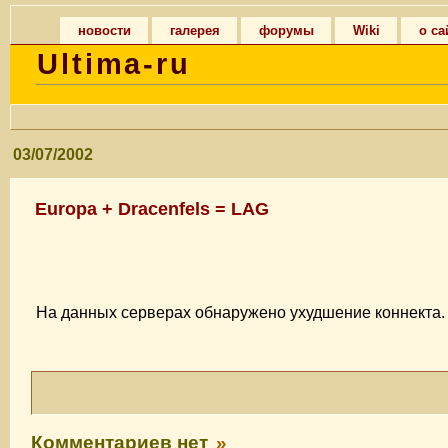
новости
галерея
форумы
Wiki
о са
Ultima-ru
03/07/2002
Europa + Dracenfels = LAG
На данных серверах обнаружено ухудшение коннекта. 
Комментариев нет
»