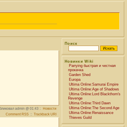
Поиск
Новинки Wiki
Parrying быстрая и честная
прокачка
Garden Shed
Europa
Ultima Online:Samurai Empire
Ultima Online:Age of Shadows
Ultima Online:Lord Blackthorn's
Revenge
Ultima Online:Third Dawn
Ultima Online:The Second Age
бликовал admin @ 01:43 ::
Новости
Ultima Online:Renaissance
Comment RSS
::
Trackback URI
Thieves Guild