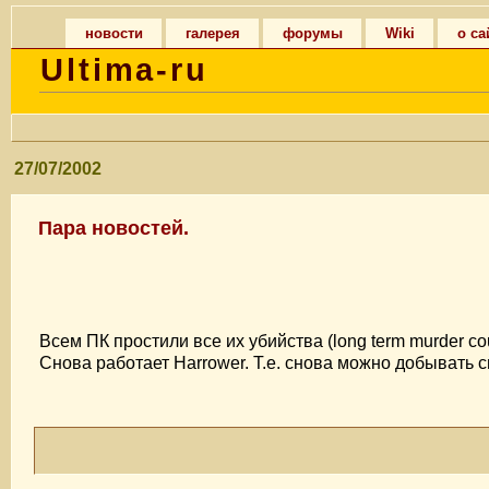
новости
галерея
форумы
Wiki
о са
Ultima-ru
27/07/2002
Пара новостей.
Всем ПК простили все их убийства (long term murder coun
Снова работает Harrower. Т.е. снова можно добывать с