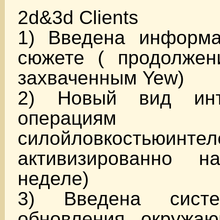
2d&3d Clients
1) Введена информ
сюжете ( продолжен
захваченным Yew)
2) Новый вид ин
операци
силойловкостьюинтел
активизированно н
неделе)
3) Введена сист
обновления окружа