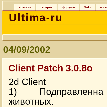
новости
галерея
форумы
Wiki
о са
Ultima-ru
04/09/2002
Client Patch 3.0.8o
2d Client
1) Подправленн
животных.