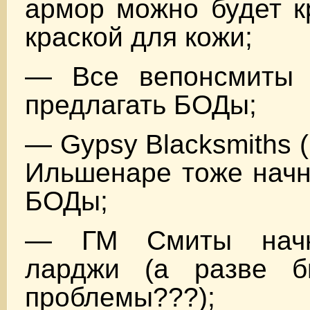
армор можно будет к
краской для кожи;
— Все вепонсмиты 
предлагать БОДы;
— Gypsy Blacksmiths (i
Ильшенаре тоже начн
БОДы;
— ГМ Смиты начн
ларджи (а разве б
проблемы???);