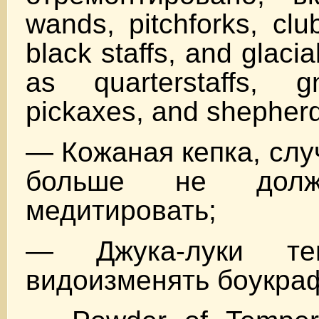
wands, pitchforks, clu
black staffs, and glacial
as quarterstaffs, gn
pickaxes, and shepherd
— Кожаная кепка, слу
больше не долж
медитировать;
— Джука-луки те
видоизменять боукра