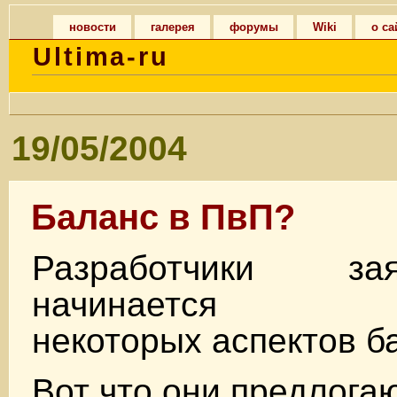
новости
галерея
форумы
Wiki
о са
Ultima-ru
19/05/2004
Баланс в ПвП?
Разработчики з
начинается тес
некоторых аспектов б
Вот что они предлогаю