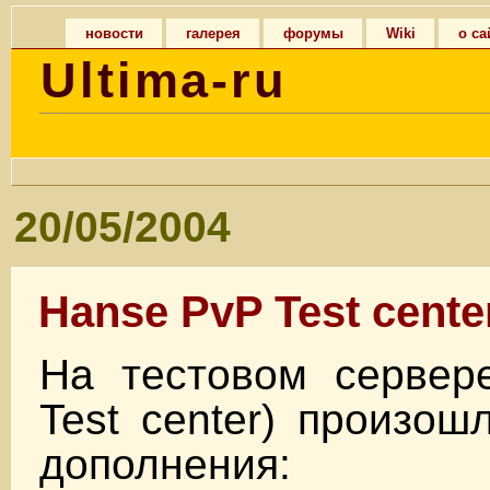
новости
галерея
форумы
Wiki
о са
Ultima-ru
20/05/2004
Hanse PvP Test cente
На тестовом серве
Test center) произо
дополнения: