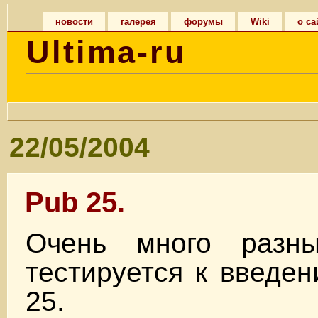
новости
галерея
форумы
Wiki
о са
Ultima-ru
22/05/2004
Pub 25.
Очень много раз
тестируется к введе
25.