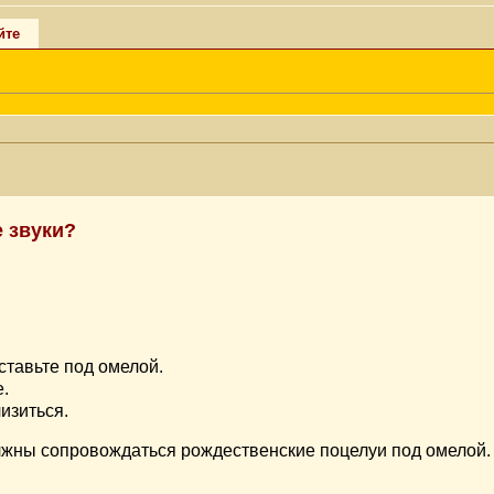
йте
е звуки?
ставьте под омелой.
е.
изиться.
лжны сопровождаться рождественские поцелуи под омелой.