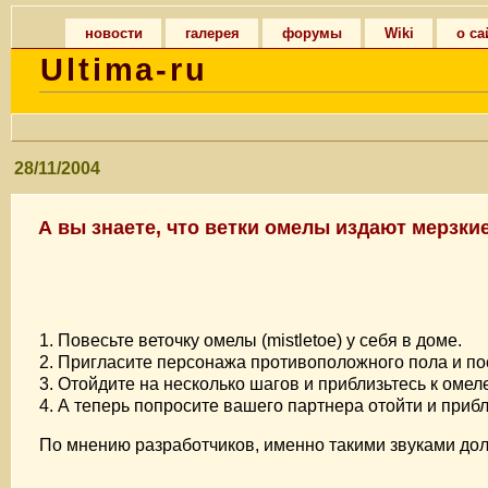
новости
галерея
форумы
Wiki
о са
Ultima-ru
28/11/2004
А вы знаете, что ветки омелы издают мерзки
1. Повесьте веточку омелы (mistletoe) у себя в доме.
2. Пригласите персонажа противоположного пола и по
3. Отойдите на несколько шагов и приблизьтесь к омел
4. А теперь попросите вашего партнера отойти и прибл
По мнению разработчиков, именно такими звуками до