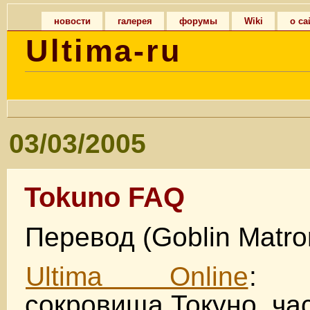
новости
галерея
форумы
Wiki
о са
Ultima-ru
03/03/2005
Tokuno FAQ
Перевод (Goblin Matro
Ultima Online
: П
сокровища Токуно, ча