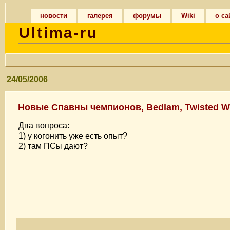
новости
галерея
форумы
Wiki
о са
Ultima-ru
24/05/2006
Новые Спавны чемпионов, Bedlam, Twisted Wea
Два вопроса:
1) у когонить уже есть опыт?
2) там ПСы дают?