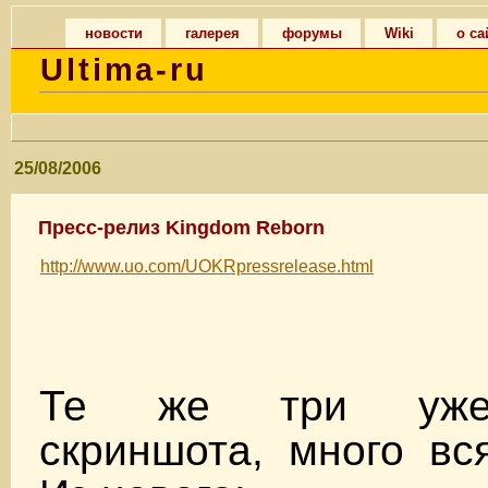
новости
галерея
форумы
Wiki
о са
Ultima-ru
25/08/2006
Пресс-релиз Kingdom Reborn
http://www.uo.com/UOKRpressrelease.html
Те же три уже 
скриншота, много вся