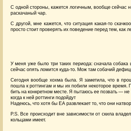
С одной стороны, кажется логичным, вообще сейчас не
раскачаный чар.
С другой, мне кажется, что ситуация какая-то скачк
просто стоит проверять их поведение перед тем, как л
У меня уже было три таких периода: сначала собака 
сейчас опять ломится куда-то. Мож там собачий дефиц
Сегодня вообще хохма была. Я заметила, что в прошл
пошла к роттингам и мы их побили некоторое время. П
бить на конкретном месте. Я пытаюсь ее позвать — не и
когда к ней роттинги подойдут
Надеюсь, что хотя бы ЕА развлекает то, что они натвор
P.S. Все происходит вне зависимости от скила владел
кольцами имеет.