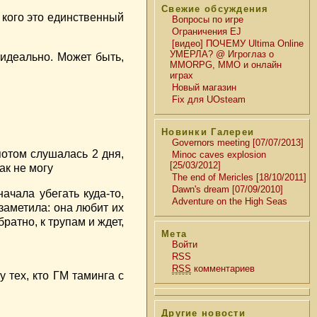
Свежие обсуждения
 кого это единственный
Вопросы по игре
Ограничения EJ
[видео] ПОЧЕМУ Ultima Online
УМЕРЛА? @ Игроглаз о
 идеально. Может быть,
MMORPG, MMO и онлайн
играх
Новый магазин
Fix для UOsteam
Новинки Галереи
Governors meeting [07/07/2013]
потом слушалась 2 дня,
Minoc caves explosion
[25/03/2012]
ак не могу
The end of Mericles [18/10/2011]
Dawn's dream [07/09/2010]
ачала убегать куда-то,
Adventure on the High Seas
заметила: она любит их
ратно, к трупам и ждет,
Мета
Войти
RSS
RSS
комментариев
 тех, кто ГМ таминга с
Другие новости