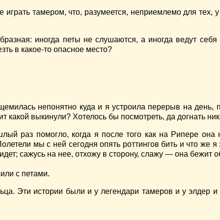
 играть тамером, что, разумеется, неприемлемо для тех, у
ообразная: иногда петы не слушаются, а иногда ведут себя
езть в какое-то опасное место?
щемилась непонятно куда и я устроила перерыв на день, 
ит какой выкинули? Хотелось бы посмотреть, да догнать ник
ый раз помогло, когда я после того как на Рипере она н
олетели мы с ней сегодня опять роттингов бить и что же я 
дет; сажусь на нее, отхожу в сторону, слажу — она бежит об
или с петами.
ьца. Эти истории были и у легендари тамеров и у элдер и у