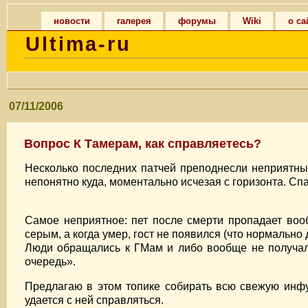
новости
галерея
форумы
Wiki
о са
Ultima-ru
07/11/2006
Вопрос К Тамерам, как справляетесь?
Несколько последних патчей преподнесли неприятный
непонятно куда, моментально исчезая с горизонта. Сп
Самое неприятное: пет после смерти пропадает воо
серым, а когда умер, гост не появился (что нормально 
Люди обращались к ГМам и либо вообще не получали
очередь».
Предлагаю в этом топике собирать всю свежую инфу 
удается с ней справляться.