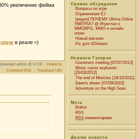
Свежие обсуждения
 30% увеличение фейма
Вопросы по игре
Ограничения EJ
[видео] ПОЧЕМУ Ultima Online
УМЕРЛА? @ Игроглаз о
MMORPG, MMO и онлайн
играх
Новый магазин
удачи
в реале =)
Fix для UOsteam
Новинки Галереи
Governors meeting [07/07/2013]
бликовал admin @ 14:26 ::
Новости
Minoc caves explosion
Comment RSS
::
Trackback URI
[25/03/2012]
The end of Mericles [18/10/2011]
Dawn's dream [07/09/2010]
Adventure on the High Seas
Мета
Войти
RSS
RSS
комментариев
Другие новости