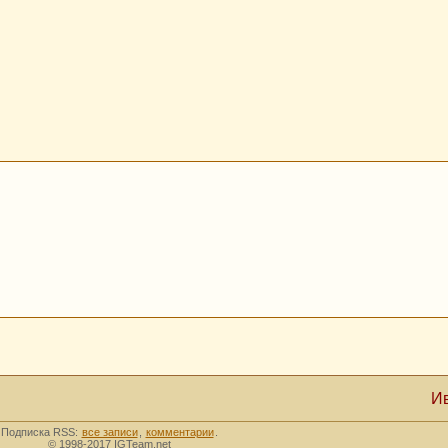
И
Подписка RSS:
все записи
,
комментарии
.
© 1998-2017 IGTeam.net