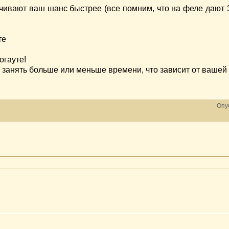
чивают ваш шанс быстрее (все помним, что на феле дают
те
гауте!
т занять больше или меньше времени, что зависит от вашей
Опу