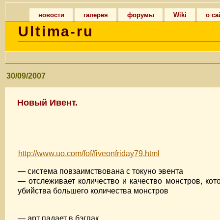
новости
галерея
форумы
Wiki
о са
Ultima-ru
30/09/2007
Новый Ивент.
http://www.uo.com/fof/fiveonfriday79.html
— система повзаимствована с токуно эвента
— отслеживает количество и качество монстров, ко
убийства большего количества монстров
— арт падает в бэгпак