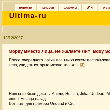
новости
галерея
форумы
Wiki
о са
Ultima-ru
13/12/2007
Морду Вместо Лица, Не Желаете Ли?, Body Sc
После очередного патча все мы сможем воспользоват
тело, увидеть которые можно только в
КР
.
Новых фейсов десять: Anime, Hellian, Juka, Undead, Me
еще 2 месяца назад.
Вот вам, для примера Undead и Orc: