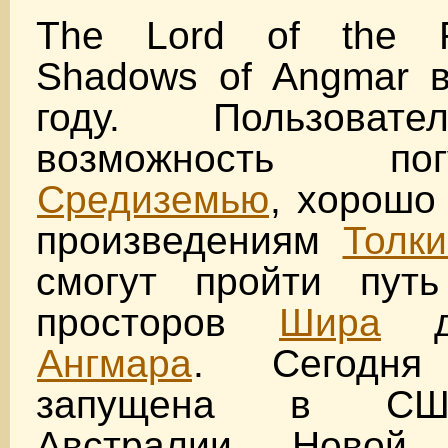
The Lord of the R
Shadows of Angmar 
году. Пользоват
возможность по
Средиземью
, хорошо
произведениям
Толк
смогут пройти пут
просторов
Шира
до
Ангмара
. Сегодн
запущена в США
Австралии, Новой