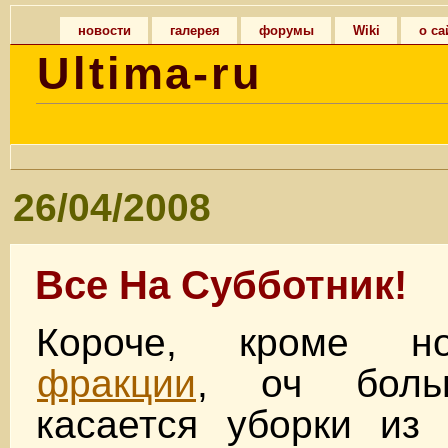
новости
галерея
форумы
Wiki
о са
Ultima-ru
26/04/2008
Все На Субботник!
Короче, кроме н
фракции
, оч боль
касается уборки из 