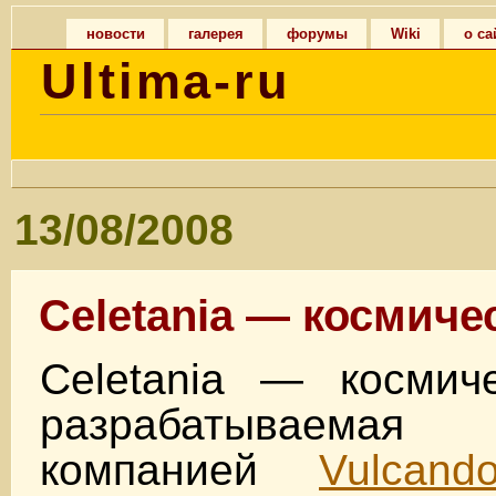
новости
галерея
форумы
Wiki
о са
Ultima-ru
13/08/2008
Celetania — космич
Celetania — косми
разрабатываема
компанией
Vulcan