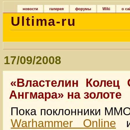
новости
галерея
форумы
Wiki
о са
Ultima-ru
17/09/2008
«Властелин Колец 
Ангмара» на золоте
Пока поклонники MMO
Warhammer Online
и