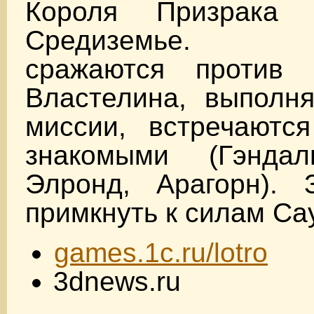
Короля Призрака 
Средиземье. По
сражаются против 
Властелина, выполн
миссии, встречаютс
знакомыми (Гэндал
Элронд, Арагорн). 
примкнуть к силам Са
games.1c.ru/lotro
3dnews.ru