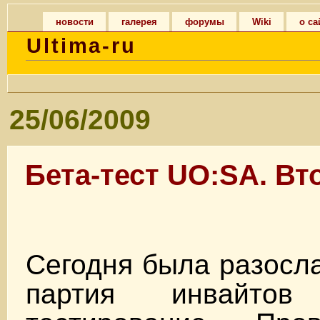
новости
галерея
форумы
Wiki
о са
Ultima-ru
25/06/2009
Бета-тест UO:SA. Вт
Сегодня была разосл
партия инвайто