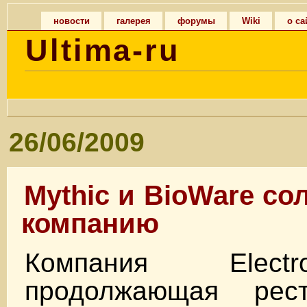
новости
галерея
форумы
Wiki
о са
Ultima-ru
26/06/2009
Mythic и BioWare со
компанию
Компания
Elec
продолжающая рест