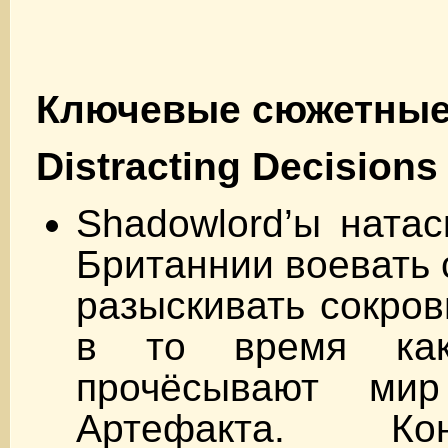
Ключевые сюжетные
Distracting Decisions
Shadowlord’ы ната
Британнии воевать 
разыскивать сокров
в то время ка
прочёсывают ми
Артефакта. К