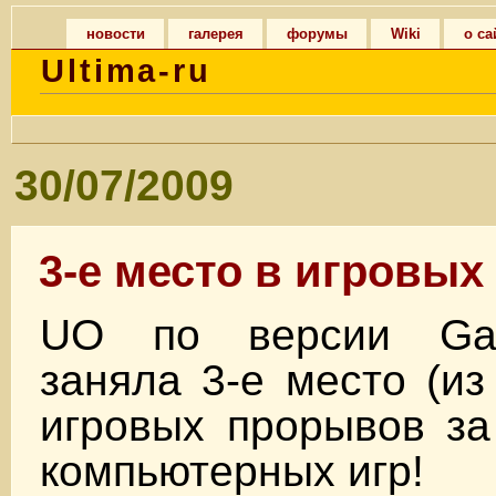
новости
галерея
форумы
Wiki
о са
Ultima-ru
30/07/2009
3-е место в игровы
UO по версии Game
заняла 3-е место (из
игровых прорывов за
компьютерных игр!