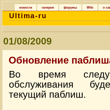
новости
галерея
форумы
Wiki
о са
Ultima-ru
01/08/2009
Обновление паблиш
Во время следу
обслуживания буд
текущий паблиш.