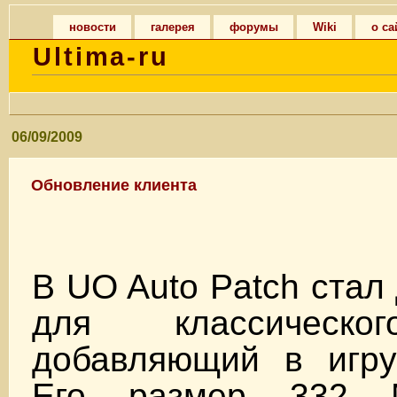
новости
галерея
форумы
Wiki
о са
Ultima-ru
06/09/2009
Обновление клиента
В UO Auto Patch стал
для классическо
добавляющий в игру
Его размер 332 