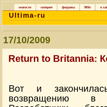
новости
галерея
форумы
Wiki
о са
Ultima-ru
17/10/2009
Return to Britannia: 
Вот и закончила
возвращению в 