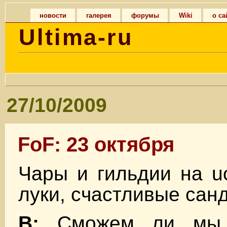
новости
галерея
форумы
Wiki
о са
Ultima-ru
27/10/2009
FoF: 23 октября
Чары и гильдии на u
луки, счастливые сан
В:
Сможем ли мы к