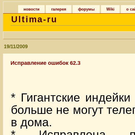
новости
галерея
форумы
Wiki
о са
Ultima-ru
19/11/2009
Исправление ошибок 62.3
* Гигантские индейки 
больше не могут теле
в дома.
* Исправлена п