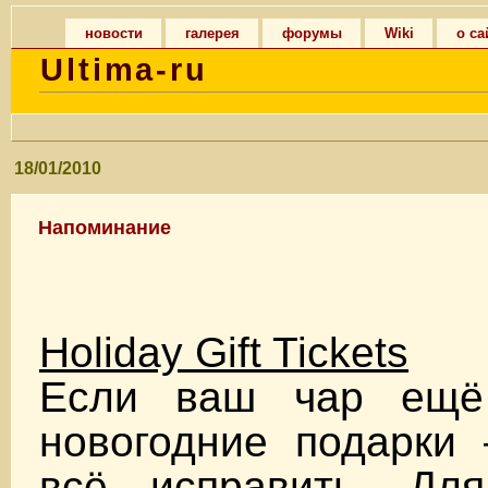
новости
галерея
форумы
Wiki
о са
Ultima-ru
18/01/2010
Напоминание
Holiday Gift Tickets
Если ваш чар ещё
новогодние подарки
всё исправить. Дл