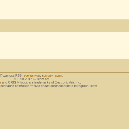
Подписка RSS:
все записи
,
комментарии
.
© 1998-2017 IGTeam.net
e
and ORIGIN logos are trademarks of Electronic Arts Inc.
ериалов возможна только после согласования с Intragroup.Team