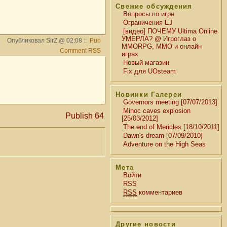
Свежие обсуждения
Вопросы по игре
Ограничения EJ
[видео] ПОЧЕМУ Ultima Online
УМЕРЛА? @ Игроглаз о
Опубликовал SirZ @ 02:08 ::
Pub
MMORPG, MMO и онлайн
Comment RSS
играх
Новый магазин
Fix для UOsteam
Новинки Галереи
Governors meeting [07/07/2013]
Minoc caves explosion
Publish 64
[25/03/2012]
The end of Mericles [18/10/2011]
Dawn's dream [07/09/2010]
Adventure on the High Seas
Мета
Войти
RSS
RSS
комментариев
Другие новости