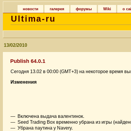
новости
галерея
форумы
Wiki
о са
Ultima-ru
13/02/2010
Publish 64.0.1
Сегодня 13.02 в 00:00 (GMT+3) на некоторое время в
Изменения
— Включена выдача валентинок.
— Seed Trading Box временно убрана из игры (найден
— Убрана паутина у Navery.