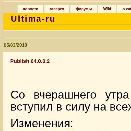
новости
галерея
форумы
Wiki
о са
Ultima-ru
05/03/2010
Publish 64.0.0.2
Со вчерашнего утр
вступил в силу на все
Изменения: