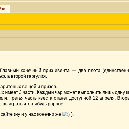
йте
 Главный конечный приз ивента — два плота (единствен
ьф, а второй гаргулия.
раритеных вещей и призов.
рых имеет 3 части. Каждый чар может выполнить лишь одну 
ля, третья часть квеста станет доступной 12 апреля. Втор
с выиграть что-нибудь рарное.
айте (ну и у нас конечно же
).