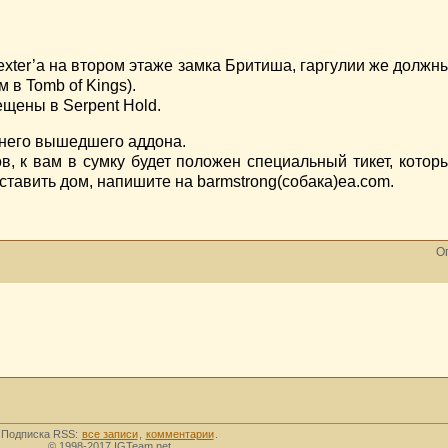
xter’а на втором этаже замка Бритиша, гаргулии же должны
 в Tomb of Kings).
ещены в Serpent Hold.
днего вышедшего аддона.
в, к вам в сумку будет положен специальный тикет, кото
 ставить дом, напишите на barmstrong(собака)ea.com.
Оп
Подписка RSS:
все записи
,
комментарии
.
© 1998-2017 IGTeam.net