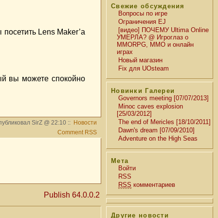
Свежие обсуждения
Вопросы по игре
Ограничения EJ
[видео] ПОЧЕМУ Ultima Online
 посетить Lens Maker’а
УМЕРЛА? @ Игроглаз о
MMORPG, MMO и онлайн
играх
Новый магазин
Fix для UOsteam
рый вы можете спокойно
Новинки Галереи
Governors meeting [07/07/2013]
Minoc caves explosion
[25/03/2012]
The end of Mericles [18/10/2011]
убликовал SirZ @ 22:10 ::
Новости
Dawn's dream [07/09/2010]
Comment RSS
Adventure on the High Seas
Мета
Войти
RSS
RSS
комментариев
Publish 64.0.0.2
Другие новости