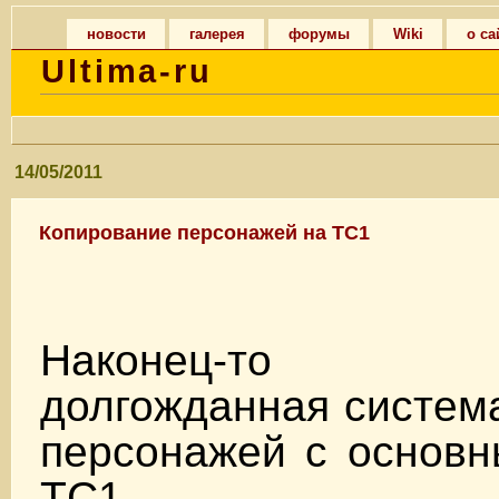
новости
галерея
форумы
Wiki
о са
Ultima-ru
14/05/2011
Копирование персонажей на TC1
Наконец-то з
долгожданная систем
персонажей с основн
TC1.