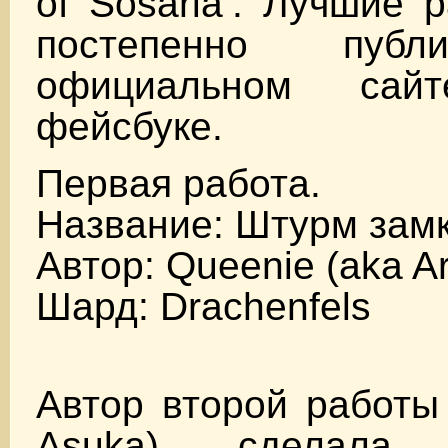
of Sosaria’. Лучшие 
постепенно публ
официальном са
фейсбуке.
Первая работа.
Название: Штурм зам
Автор: Queenie (aka A
Шард: Drachenfels
Автор второй работы
Asuka), сделала