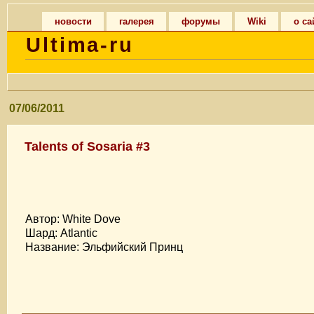
новости
галерея
форумы
Wiki
о са
Ultima-ru
07/06/2011
Talents of Sosaria #3
Автор: White Dove
Шард: Atlantic
Название: Эльфийский Принц