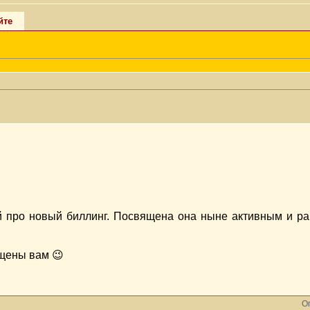
йте
ей про новый биллинг. Посвящена она ныне активным и ра
ящены вам 😉
Оп