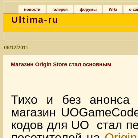
новости
галерея
форумы
Wiki
о са
Ultima-ru
06/12/2011
Магазин Origin Store стал основным
Тихо и без анонса
магазин UOGameCode
кодов для UO стал п
посетителей на
Origin