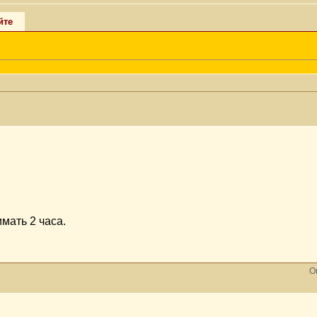
йте
мать 2 часа.
О