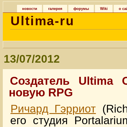
новости
галерея
форумы
Wiki
о са
Ultima-ru
13/07/2012
Создатель Ultima O
новую RPG
Ричард Гэрриот
(Rich
его студия Portalari