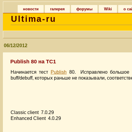
новости
галерея
форумы
Wiki
о са
Ultima-ru
06/12/2012
Publish 80 на TC1
Начинается тест
Publish
80. Исправлено большое к
buff/debuff, которых раньше не показывали, соответст
Classic client 7.0.29
Enhanced Client 4.0.29