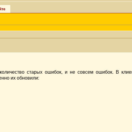
йте
оличество старых ошибок, и не совсем ошибок. В клие
венно их обновили: