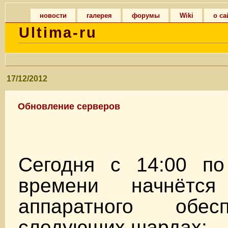
новости
галерея
форумы
Wiki
о са
Ultima-ru
17/12/2012
Обновление серверов
Сегодня с 14:00 по
времени начнётся
аппаратного обе
следующих шардах: