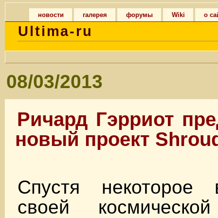
новости
галерея
форумы
Wiki
о са
Ultima-ru
08/03/2013
Ричард Гэрриот пре
новый проект Shroud 
Спустя некоторое 
своей космической