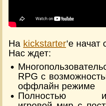
На
kickstarter
‘е начат 
Нас ждет:
Многопользовател
RPG с возможность
оффлайн режиме
Полностью инт
игровой мир с пос