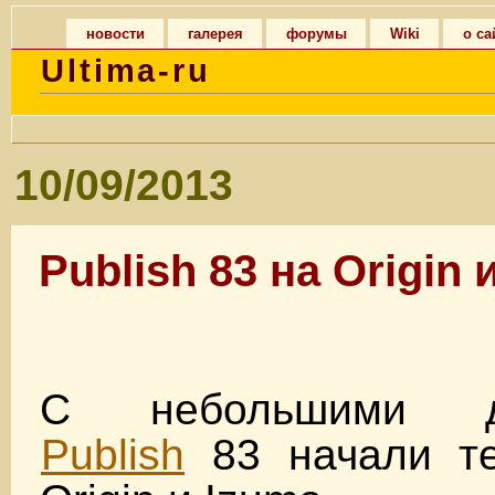
новости
галерея
форумы
Wiki
о са
Ultima-ru
10/09/2013
Publish 83 на Origin 
С небольшими до
Publish
83 начали те